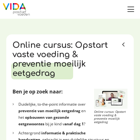
Online cursus: Opstart
vaste voeding &
preventie moeilijk
eetgedrag
Ben je op zoek naar:
Duidelijke, to-the-point informatie over
preventie van moeilijk eetgedrag
en
Online cursus: Opstart
vaste voeding &
het
opbouwen van gezonde
preventie moeilijk
eetgedrag
eetgewoontes
bij je kind v
anaf dag 1
?
Achtergrond
informatie & praktische
handvatten
, gebracht in een duidelijke structuur en