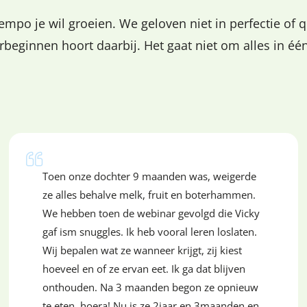
empo je wil groeien. We geloven niet in perfectie of q
erbeginnen hoort daarbij. Het gaat niet om alles in é
Toen onze dochter 9 maanden was, weigerde
ze alles behalve melk, fruit en boterhammen.
We hebben toen de webinar gevolgd die Vicky
gaf ism snuggles. Ik heb vooral leren loslaten.
Wij bepalen wat ze wanneer krijgt, zij kiest
hoeveel en of ze ervan eet. Ik ga dat blijven
onthouden. Na 3 maanden begon ze opnieuw
te eten, hoera! Nu is ze 2jaar en 3maanden en