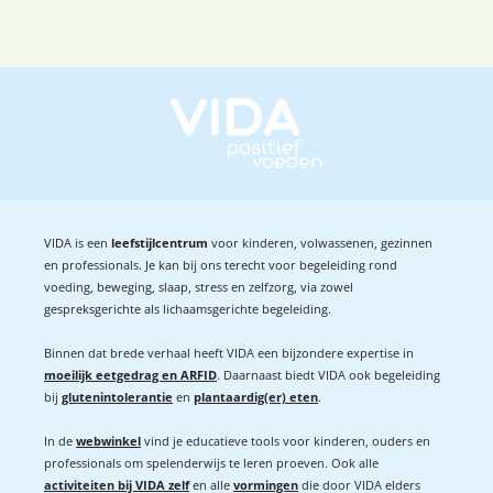
VIDA is een
leefstijlcentrum
voor kinderen, volwassenen, gezinnen
en professionals. Je kan bij ons terecht voor begeleiding rond
voeding, beweging, slaap, stress en zelfzorg, via zowel
gespreksgerichte als lichaamsgerichte begeleiding.
Binnen dat brede verhaal heeft VIDA een bijzondere expertise in
moeilijk eetgedrag en ARFID
. Daarnaast biedt VIDA ook begeleiding
bij
glutenintolerantie
en
plantaardig(er) eten
.
In de
webwinkel
vind je educatieve tools voor kinderen, ouders en
professionals om spelenderwijs te leren proeven. Ook alle
activiteiten bij VIDA zelf
en alle
vormingen
die door VIDA elders