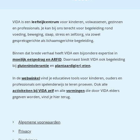
VIDA is een
leefstijlcentrum
voor kinderen, volwassenen, gezinnen
en professionals. Je kan bij ons terecht voor begeleiding rond
voeding, beweging, slaap, stress en zelfzorg, via zowel
gespreksgerichte als lichaamsgerichte begeleiding.
Binnen dat brede verhaal heeft VIDA een bijzondere expertise in
moeilijk eetgedrag en ARFID
. Daarnaast biedt VIDA ook begeleiding
bij
glutenintolerantie
en
plantaardig(er) eten
.
In de
webwinkel
vind je educatieve tools voor kinderen, ouders en
professionals om spelenderwijs te leren proeven. Ook alle
activiteiten bij VIDA zelf
en alle
vormingen
die door VIDA elders
gegeven worden, vind je hier terug.
Algemene voorwaarden
Privacy