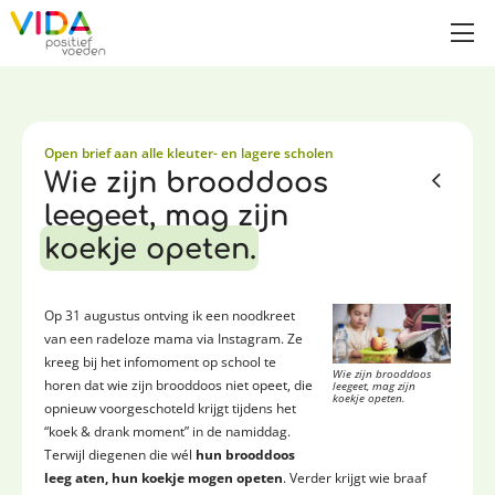
Open brief aan alle kleuter- en lagere scholen
Wie zijn brooddoos
leegeet, mag zijn
koekje opeten.
Op 31 augustus ontving ik een noodkreet
van een radeloze mama via Instagram. Ze
kreeg bij het infomoment op school te
Wie zijn brooddoos
horen dat wie zijn brooddoos niet opeet, die
leegeet, mag zijn
koekje opeten.
opnieuw voorgeschoteld krijgt tijdens het
“koek & drank moment” in de namiddag.
Terwijl diegenen die wél
hun brooddoos
leeg aten, hun koekje mogen opeten
. Verder krijgt wie braaf