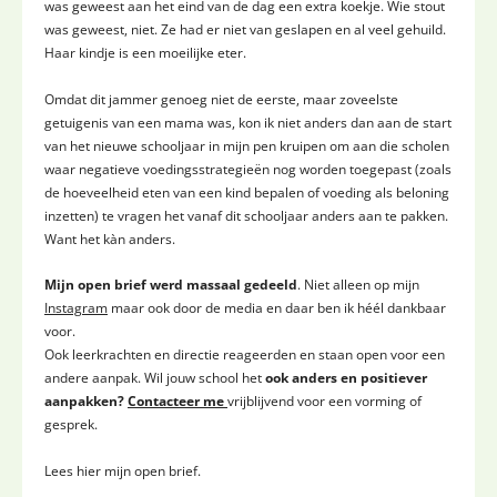
was geweest aan het eind van de dag een extra koekje. Wie stout
was geweest, niet. Ze had er niet van geslapen en al veel gehuild.
Haar kindje is een moeilijke eter.
Omdat dit jammer genoeg niet de eerste, maar zoveelste
getuigenis van een mama was, kon ik niet anders dan aan de start
van het nieuwe schooljaar in mijn pen kruipen om aan die scholen
waar negatieve voedingsstrategieën nog worden toegepast (zoals
de hoeveelheid eten van een kind bepalen of voeding als beloning
inzetten) te vragen het vanaf dit schooljaar anders aan te pakken.
Want het kàn anders.
Mijn open brief werd massaal gedeeld
. Niet alleen op mijn
Instagram
maar ook door de media en daar ben ik héél dankbaar
voor.
Ook leerkrachten en directie reageerden en staan open voor een
andere aanpak. Wil jouw school het
ook anders en positiever
aanpakken?
Contacteer me
vrijblijvend voor een vorming of
gesprek.
Lees hier mijn open brief.