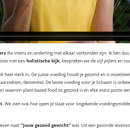
lers
die intens en onderling met elkaar verbonden zijn. Ik ben dus
tiste met een
holistische kijk
, bespreken we de vijf pijlers en co
 ik heel sterk in. De juiste voeding houdt je gezond en is essentie
 vaarziekten, dementie). De beste voeding voor je lichaam is onbew
leggen waarom plant-based food zo gezond is en elke extra portie ee
et.
We zien ook hoe open je staat voor ongekende voedingsmiddele
treven naar
“jouw gezond gewicht”
wel. Uit een gezonde levenss