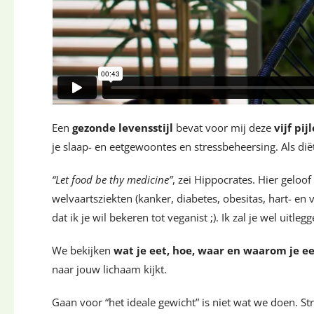
Een
gezonde levensstijl
bevat voor mij deze
vijf pij
je slaap- en eetgewoontes en stressbeheersing. Als dië
“Let food be thy medicine”
, zei Hippocrates. Hier geloof
welvaartsziekten (kanker, diabetes, obesitas, hart- en
dat ik je wil bekeren tot veganist ;). Ik zal je wel uit
We bekijken
wat je eet, hoe, waar en waarom je e
naar jouw lichaam kijkt.
Gaan voor “het ideale gewicht” is niet wat we doen. S