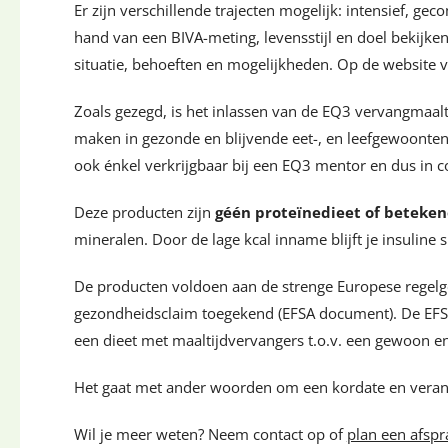
Er zijn verschillende trajecten mogelijk: intensief, g
hand van een BIVA-meting, levensstijl en doel bekijke
situatie, behoeften en mogelijkheden. Op de website va
Zoals gezegd, is het inlassen van de EQ3 vervangmaaltij
maken in gezonde en blijvende eet-, en leefgewoonten
ook énkel verkrijgbaar bij een EQ3 mentor en dus in c
Deze producten zijn
géén proteïnedieet of beteken
mineralen. Door de lage kcal inname blijft je insuline s
De producten voldoen aan de strenge Europese regelge
gezondheidsclaim toegekend (EFSA document). De EFSA 
een dieet met maaltijdvervangers t.o.v. een gewoon ene
Het gaat met ander woorden om een kordate en vera
Wil je meer weten? Neem contact op of
plan een afspr