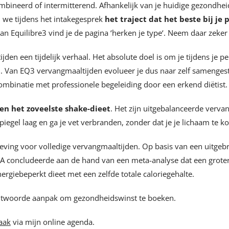
ecombineerd of intermitterend. Afhankelijk van je huidige gezondh
n we tijdens het intakegesprek
het traject dat het beste bij je p
n Equilibre3 vind je de pagina ‘herken je type‘. Neem daar zeker a
den een tijdelijk verhaal. Het absolute doel is om je tijdens je p
. Van EQ3 vervangmaaltijden evolueer je dus naar zelf samengest
ombinatie met professionele begeleiding door een erkend diëtist.
en het zoveelste shake-dieet
. Het zijn uitgebalanceerde verva
piegel laag en ga je vet verbranden, zonder dat je je lichaam te ko
ving voor volledige vervangmaaltijden. Op basis van een uitgeb
concludeerde aan de hand van een meta-analyse dat een groter g
rgiebeperkt dieet met een zelfde totale caloriegehalte.
ntwoorde aanpak om gezondheidswinst te boeken.
aak
via mijn online agenda.