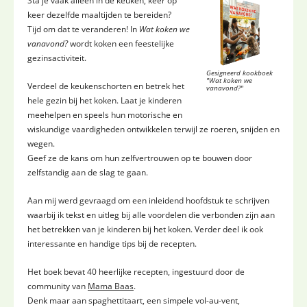
Sta je vaak alleen in de keuken, keer op
keer dezelfde maaltijden te bereiden?
Tijd om dat te veranderen! In
Wat koken we
vanavond?
wordt koken een feestelijke
gezinsactiviteit.
Gesigneerd kookboek
"Wat koken we
Verdeel de keukenschorten en betrek het
vanavond?"
hele gezin bij het koken. Laat je kinderen
meehelpen en speels hun motorische en
wiskundige vaardigheden ontwikkelen terwijl ze roeren, snijden en
wegen.
Geef ze de kans om hun zelfvertrouwen op te bouwen door
zelfstandig aan de slag te gaan.
Aan mij werd gevraagd om een inleidend hoofdstuk te schrijven
waarbij ik tekst en uitleg bij alle voordelen die verbonden zijn aan
het betrekken van je kinderen bij het koken. Verder deel ik ook
interessante en handige tips bij de recepten.
Het boek bevat 40 heerlijke recepten, ingestuurd door de
community van
Mama Baas
.
Denk maar aan spaghettitaart, een simpele vol-au-vent,