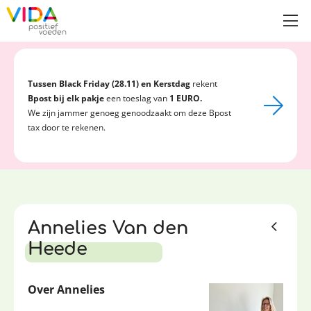
Tussen Black Friday (28.11) en Kerstdag
rekent
Bpost bij elk pakje
een toeslag van
1 EURO.
We zijn jammer genoeg genoodzaakt om deze Bpost
tax door te rekenen.
Annelies Van den
Heede
Over Annelies