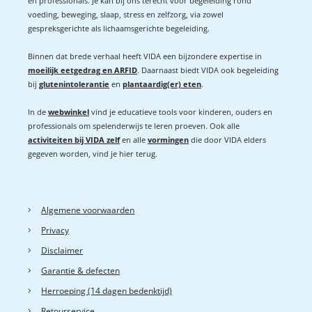
en professionals. Je kan bij ons terecht voor begeleiding rond
voeding, beweging, slaap, stress en zelfzorg, via zowel
gespreksgerichte als lichaamsgerichte begeleiding.
Binnen dat brede verhaal heeft VIDA een bijzondere expertise in
moeilijk eetgedrag en ARFID
. Daarnaast biedt VIDA ook begeleiding
bij
glutenintolerantie
en
plantaardig(er) eten
.
In de
webwinkel
vind je educatieve tools voor kinderen, ouders en
professionals om spelenderwijs te leren proeven. Ook alle
activiteiten bij VIDA zelf
en alle
vormingen
die door VIDA elders
gegeven worden, vind je hier terug.
Algemene voorwaarden
Privacy
Disclaimer
Garantie & defecten
Herroeping (14 dagen bedenktijd)
Retourservice