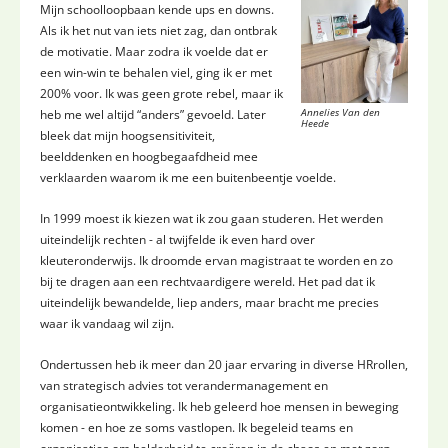
Mijn schoolloopbaan kende ups en downs.
Als ik het nut van iets niet zag, dan ontbrak
de motivatie. Maar zodra ik voelde dat er
een win-win te behalen viel, ging ik er met
200% voor. Ik was geen grote rebel, maar ik
Annelies Van den
heb me wel altijd “anders” gevoeld. Later
Heede
bleek dat mijn hoogsensitiviteit,
beelddenken en hoogbegaafdheid mee
verklaarden waarom ik me een buitenbeentje voelde.
In 1999 moest ik kiezen wat ik zou gaan studeren. Het werden
uiteindelijk rechten - al twijfelde ik even hard over
kleuteronderwijs. Ik droomde ervan magistraat te worden en zo
bij te dragen aan een rechtvaardigere wereld. Het pad dat ik
uiteindelijk bewandelde, liep anders, maar bracht me precies
waar ik vandaag wil zijn.
Ondertussen heb ik meer dan 20 jaar ervaring in diverse HRrollen,
van strategisch advies tot verandermanagement en
organisatieontwikkeling. Ik heb geleerd hoe mensen in beweging
komen - en hoe ze soms vastlopen. Ik begeleid teams en