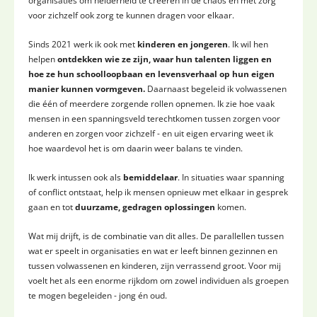
organisaties om helderheid te creëren in de chaos en met zorg
voor zichzelf ook zorg te kunnen dragen voor elkaar.
Sinds 2021 werk ik ook met
kinderen en jongeren
. Ik wil hen
helpen
ontdekken wie ze zijn, waar hun talenten liggen en
hoe ze hun schoolloopbaan en levensverhaal op hun eigen
manier kunnen vormgeven.
Daarnaast begeleid ik volwassenen
die één of meerdere zorgende rollen opnemen. Ik zie hoe vaak
mensen in een spanningsveld terechtkomen tussen zorgen voor
anderen en zorgen voor zichzelf - en uit eigen ervaring weet ik
hoe waardevol het is om daarin weer balans te vinden.
Ik werk intussen ook als
bemiddelaar
. In situaties waar spanning
of conflict ontstaat, help ik mensen opnieuw met elkaar in gesprek
gaan en tot
duurzame, gedragen oplossingen
komen.
Wat mij drijft, is de combinatie van dit alles. De parallellen tussen
wat er speelt in organisaties en wat er leeft binnen gezinnen en
tussen volwassenen en kinderen, zijn verrassend groot. Voor mij
voelt het als een enorme rijkdom om zowel individuen als groepen
te mogen begeleiden - jong én oud.