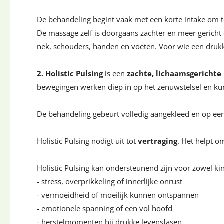
De behandeling begint vaak met een korte intake om te
De massage zelf is doorgaans zachter en meer gericht
nek, schouders, handen en voeten. Voor wie een drukk
2. Holistic Pulsing
is een
zachte, lichaamsgericht
bewegingen werken diep in op het zenuwstelsel en kun
De behandeling gebeurt volledig aangekleed en op een
Holistic Pulsing nodigt uit tot
vertraging
. Het helpt o
Holistic Pulsing kan ondersteunend zijn voor zowel ki
- stress, overprikkeling of innerlijke onrust
- vermoeidheid of moeilijk kunnen ontspannen
- emotionele spanning of een vol hoofd
- herstelmomenten bij drukke levensfasen