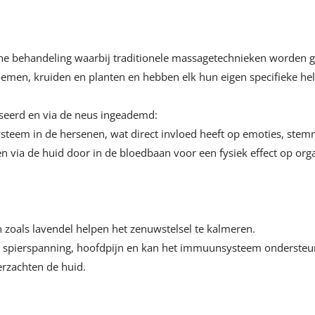
sche behandeling waarbij traditionele massagetechnieken worden 
loemen, kruiden en planten en hebben elk hun eigen specifieke h
seerd en via de neus ingeademd:
ysteem in de hersenen, wat direct invloed heeft op emoties, stem
en via de huid door in de bloedbaan voor een fysiek effect op org
n zoals lavendel helpen het zenuwstelsel te kalmeren.
 van spierspanning, hoofdpijn en kan het immuunsysteem ondersteu
erzachten de huid.