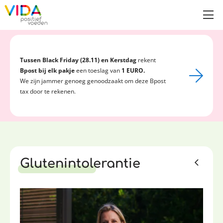
Tussen Black Friday (28.11) en Kerstdag
rekent
Bpost bij elk pakje
een toeslag van
1 EURO.
We zijn jammer genoeg genoodzaakt om deze Bpost
tax door te rekenen.
Glutenintolerantie