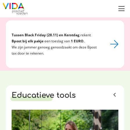
Tussen Black Friday (28.11) en Kerstdag
rekent
Bpost bij elk pakje
een toeslag van
1 EURO.
We zijn jammer genoeg genoodzaakt om deze Bpost
tax door te rekenen.
Educatieve tools