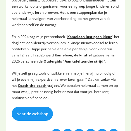
opvoeder, diëtist, logopedist, psycholoog, onthaalmoeder….) zelf
een workshop te organiseren voor een groep jonge kinderen rond
spelenderwijs leren proeven. Het is een stappenplan dat je
helemaal kan volgen: van voorbereiding tot het geven van de
workshop zelf en de nazorg.
En in 2024 zag mijn prentenboek "
Kameleon lust geen kleur
" het
daglicht: een kleurrijk verhaal om je kindje nieuw voedsel te leren
ontdekken. Hapje per hapje en flapje per flapje, voor kinderen
vanaf 2 jaar. In 2025 werd
Kameleon, de knuffel
geboren en in
2026 verscheen de
Oudergids "Aan tafel zonder strijd"
.
Wil je zelf graag tools ontwikkelen en heb je hierbij hulp nodig of
wil je even mijn expertise hierover laten gaan? Dat kan zeker via
het
Coach-the-coach
traject.
We bepalen helemaal samen en op
maat wat jij precies nodig hebt en wat dat voor jou betekent,
praktisch en financieel.
Naar de webshop