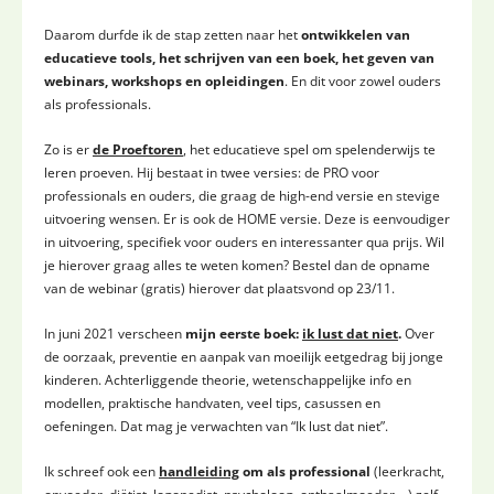
Daarom durfde ik de stap zetten naar het
ontwikkelen van
educatieve tools, het schrijven van een boek, het geven van
webinars, workshops en opleidingen
. En dit voor zowel ouders
als professionals.
Zo is er
de Proeftoren
, het educatieve spel om spelenderwijs te
leren proeven. Hij bestaat in twee versies: de PRO voor
professionals en ouders, die graag de high-end versie en stevige
uitvoering wensen. Er is ook de HOME versie. Deze is eenvoudiger
in uitvoering, specifiek voor ouders en interessanter qua prijs. Wil
je hierover graag alles te weten komen? Bestel dan de opname
van de webinar (gratis) hierover dat plaatsvond op 23/11.
In juni 2021 verscheen
mijn eerste boek:
ik lust dat niet
.
Over
de oorzaak, preventie en aanpak van moeilijk eetgedrag bij jonge
kinderen. Achterliggende theorie, wetenschappelijke info en
modellen, praktische handvaten, veel tips, casussen en
oefeningen. Dat mag je verwachten van “Ik lust dat niet”.
Ik schreef ook een
handleiding
om als professional
(leerkracht,